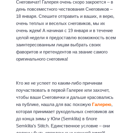
Снеговичат! Галерея очень скоро закроется – в
день повсеместного чествования Снеговиков –
18 января. Спешите отправить и ваших, я верю,
очень теплых и веселых снеговиков, мы их
очень ждем! А начиная с 19 января и в течение
целой недели я предоставлю возможность всем
заинтересованным лицам выбрать своих
фаворитов и претендентов на звание самого
оригинального снеговика!
Кто же не успеет по каким-либо причинам
поучаствовать в первой Галерее или захочет,
чтобы ваши Снеговички и дальше красовались
на публике, нашла для вас похожую
Галерею
,
которая принимает рукодельных снеговиков аж
до конца зимы у Юли (Semklita) в блоге
Semklita’s Stitch. Единственное условие – они
должны быть «рождены» нынешней зимой!