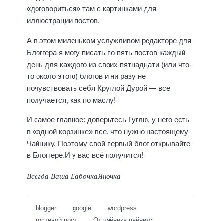
«договориться» там с картинками для
иллюстрации постов.
А в этом миленьком услужливом редакторе для
Блоггера я могу писать по пять постов каждый
день для каждого из своих пятнадцати (или что-
то около этого) блогов и ни разу не
почувствовать себя Круглой Дурой — все
получается, как по маслу!
И самое главное: доверьтесь Гуглю, у него есть
в «одной корзинке» все, что нужно настоящему
Чайнику. Поэтому свой первый блог открывайте
в Блоггере.И у вас всё получится!
Всегда Ваша БабочкаЯночка
blogger
google
wordpress
гостевой пост
От чайника чайнику