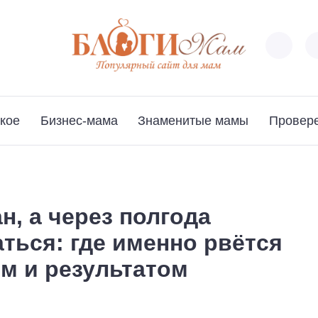
кое
Бизнес-мама
Знаменитые мамы
Провер
н, а через полгода
ься: где именно рвётся
м и результатом