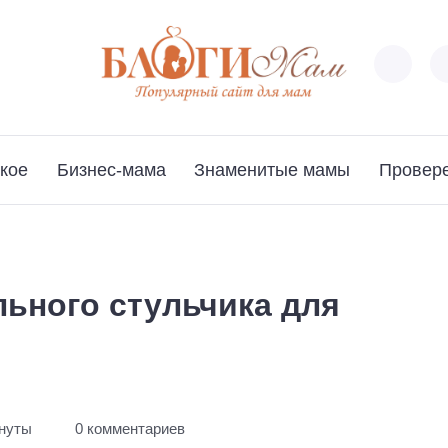
кое
Бизнес-мама
Знаменитые мамы
Провер
льного стульчика для
инуты
0 комментариев