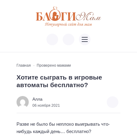
Главная
Проверено мамами
Хотите сыграть в игровые
автоматы бесплатно?
Алла
06 ноября 2021
Разве не было бы неплохо выигрывать что-
нибудь каждый день… бесплатно?