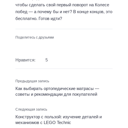
чтобы сделать свой первый поворот на Колесе
побед — а почему бы и нет? В конце концов, это
бесплатно. Готов идти?
Поделитесь с друзьями
Нравится:
5
Предыдущая запись
Как выбирать ортопедические матрасы —
советы и рекомендации для покупателей
Следующая запись
Конструктор с пользой: изучение деталей и
механизмов с LEGO Technic