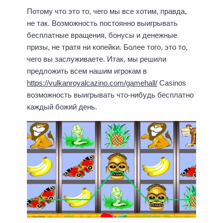
Потому что это то, чего мы все хотим, правда,
не так. Возможность постоянно выигрывать
бесплатные вращения, бонусы и денежные
призы, не тратя ни копейки. Более того, это то,
чего вы заслуживаете. Итак, мы решили
предложить всем нашим игрокам в
https://vulkanroyalcazino.com/gamehall/
Casinos
возможность выигрывать что-нибудь бесплатно
каждый божий день.