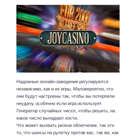
Надежные онлайн-заведения регулируются
независимо, как и их игры. Маловероятно, что
они будут настроены так, чтобы вы потерпели
неудачу, особенно если игра использует
Генератор случайных чисел, чтобы решить, на
какое число выпадают кости.
Что может вызвать резкое облегчение, так это
то, что шансы на рулетку против вас, так же, как