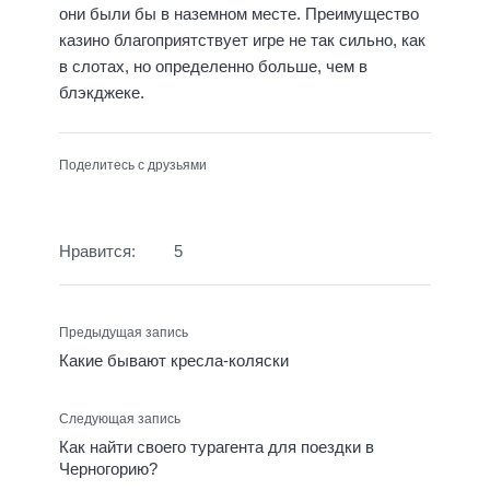
они были бы в наземном месте. Преимущество
казино благоприятствует игре не так сильно, как
в слотах, но определенно больше, чем в
блэкджеке.
Поделитесь с друзьями
Нравится:
5
Предыдущая запись
Какие бывают кресла-коляски
Следующая запись
Как найти своего турагента для поездки в
Черногорию?