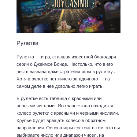
Рулетка
Рулетка — игра, ставшая известной благодаря
серии о Джеймсе Бонде. Настолько, что в его
честь названа даже стратегия игры в рулетку .
Хотя в рулетке нет ничего загадочного — на
самом деле в нее довольно легко играть.
В рулетке есть таблица с красными или
черными числами . Во главе стола находится
колесо рулетки с красными и черными числами.
Крупье будет вращать колесо в обратном
направлении. Основа игры состоит в том, что вы
выбираете число или диапазон чисел, на