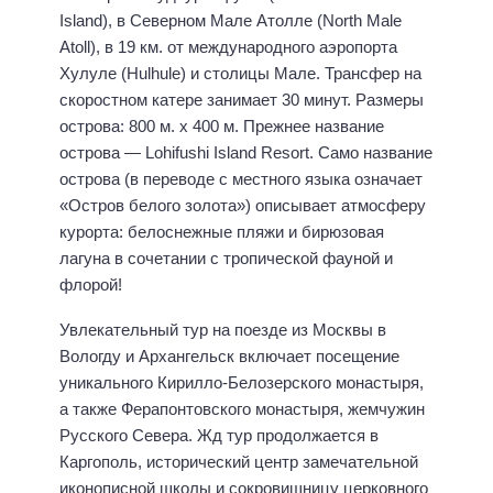
Island), в Северном Мале Атолле (North Male
Atoll), в 19 км. от международного аэропорта
Хулуле (Hulhule) и столицы Мале. Трансфер на
скоростном катере занимает 30 минут. Размеры
острова: 800 м. х 400 м. Прежнее название
острова — Lohifushi Island Resort. Само название
острова (в переводе с местного языка означает
«Остров белого золота») описывает атмосферу
курорта: белоснежные пляжи и бирюзовая
лагуна в сочетании с тропической фауной и
флорой!
Увлекательный тур на поезде из Москвы в
Вологду и Архангельск включает посещение
уникального Кирилло-Белозерского монастыря,
а также Ферапонтовского монастыря, жемчужин
Русского Севера. Жд тур продолжается в
Каргополь, исторический центр замечательной
иконописной школы и сокровищницу церковного