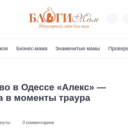
кое
Бизнес-мама
Знаменитые мамы
Провер
во в Одессе «Алекс» —
а в моменты траура
инуты
0 комментариев