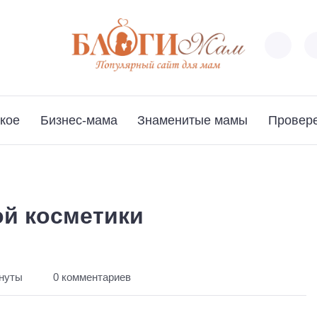
кое
Бизнес-мама
Знаменитые мамы
Провер
ой косметики
инуты
0 комментариев