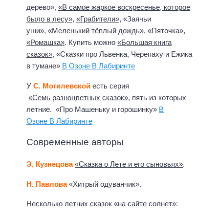
дерево»,
«В самое жаркое воскресенье, которое
было в лесу»
,
«Грабители»
, «Заячьи
уши»,
«Меленький тёплый дождь»
, «Пяточка»,
«Ромашка»
. Купить можно
«Большая книга
сказок»
, «Сказки про Львенка, Черепаху и Ежика
в тумане»
В Озоне
В Лабиринте
У
С. Могилевской
есть серия
«Семь разноцветных сказок»
, пять из которых –
летние. «Про Машеньку и горошинку»
В
Озоне
В Лабиринте
Современные авторы
Э. Кузнецова
«Сказка о Лете и его сыновьях»
.
Н. Павлова
«Хитрый одуванчик».
Несколько летних сказок
«на сайте солнет»
: