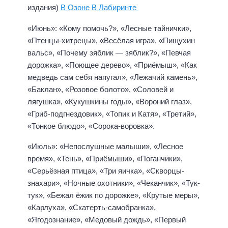
издания)
В Озоне
В Лабиринте
«Июнь»: «Кому помочь?», «Лесные тайнички»,
«Птенцы-хитрецы», «Весёлая игра», «Пищухин
вальс», «Почему зяблик — зяблик?», «Певчая
дорожка», «Поющее дерево», «Приёмыш», «Как
медведь сам себя напугал», «Лежачий камень»,
«Баклан», «Розовое болото», «Соловей и
лягушка», «Кукушкины годы», «Вороний глаз»,
«Гриб-подгнездовик», «Топик и Катя», «Третий»,
«Тонкое блюдо», «Сорока-воровка».
«Июль»: «Непослушные малыши», «Лесное
время», «Тень», «Приёмыши», «Поганчики»,
«Серьёзная птица», «Три яичка», «Скворцы-
знахари», «Ночные охотники», «Чеканчик», «Тук-
тук», «Бежал ёжик по дорожке», «Крутые меры»,
«Карлуха», «Скатерть-самобранка»,
«Ягодознание», «Медовый дождь», «Первый