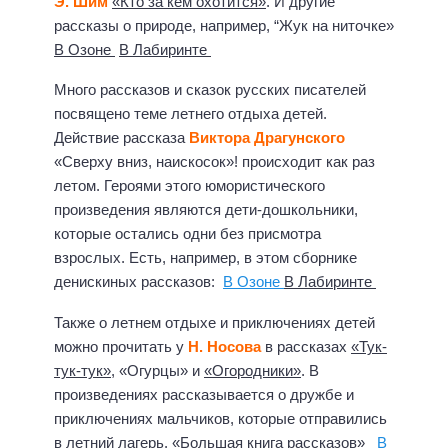
Э. Шим
«Кто за кем охотится»
. И другие
рассказы о природе, например, “Жук на ниточке»
В Озоне
В Лабиринте
Много рассказов и сказок русских писателей
посвящено теме летнего отдыха детей.
Действие рассказа
Виктора Драгунского
«Сверху вниз, наискосок»! происходит как раз
летом. Героями этого юмористического
произведения являются дети-дошкольники,
которые остались одни без присмотра
взрослых. Есть, например, в этом сборнике
денискиных рассказов:
В Озоне
В Лабиринте
Также о летнем отдыхе и приключениях детей
можно прочитать у
Н. Носова
в рассказах
«Тук-
тук-тук»
, «Огурцы» и
«Огородники»
. В
произведениях рассказывается о дружбе и
приключениях мальчиков, которые отправились
в летний лагерь. «Большая книга рассказов»
В