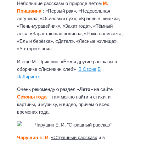
Небольшие рассказы о природе летом
М.
Пришвина
:
«Первый рак», «Недовольная
лягушка», «Осиновый пух», «Красные шишки»,
«Пень-муравейник». «Закат года», «Тёмный
лес», «Зарастающая поляна», «Рожь наливает»,
«Ель и берёзка», «Дятел». «Лесные жилища»,
«У старого пня».
И ещё М. Пришвин: «Ёж» и другие рассказы в
сборнике «Лисичкин хлеб»
В Озоне
В
Лабиринте
Очень рекомендую раздел
«Лето»
на сайте
Сезоны года
– там можно найти и стихи, и
картины, и музыку, и видео, причём о всех
временах года.
Чарушин Е. И.
«Страшный рассказ»
и в