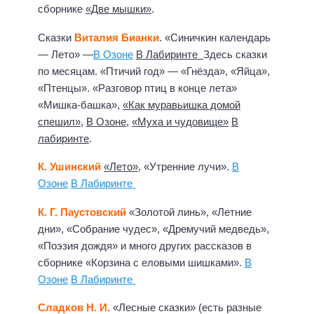
сборнике
«Две мышки»
.
Сказки
Виталия Бианки
. «Синичкин календарь
— Лето» —
В Озоне
В Лабиринте
Здесь сказки
по месяцам. «Птичий год» — «Гнёзда», «Яйца»,
«Птенцы». «Разговор птиц в конце лета»
«Мишка-башка»,
«Как муравьишка домой
спешил»
,
В Озоне
,
«Муха и чудовище»
В
лабиринте
.
К. Ушинский
«Лето»
, «Утренние лучи».
В
Озоне
В Лабиринте
К. Г. Паустовский
«Золотой линь», «Летние
дни», «Собрание чудес», «Дремучий медведь»,
«Поэзия дождя» и много других рассказов в
сборнике «Корзина с еловыми шишками».
В
Озоне
В Лабиринте
Сладков Н. И.
«Лесные сказки» (есть разные