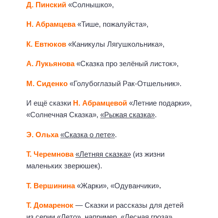
Д. Пинский
«Солнышко»,
Н. Абрамцева
«Тише, пожалуйста»,
К. Евтюков
«Каникулы Лягушкольника»,
А. Лукьянова
«Сказка про зелёный листок»,
М. Сиденко
«Голубоглазый Рак-Отшельник».
И ещё сказки
Н. Абрамцевой
«Летние подарки»,
«Солнечная Сказка»,
«Рыжая сказка»
.
Э. Ольха
«Сказка о лете»
.
Т. Черемнова
«Летняя сказка»
(из жизни
маленьких зверюшек).
Т. Вершинина
«Жарки», «Одуванчики»
.
Т. Домаренок
— Сказки и рассказы для детей
из серии
«Лето»
, например,
«Лесная гроза»
.