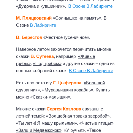
«Дудочка и кувшинчик»
.
В Озоне
В Лабиринте
М. Пляцковский
«Солнышко на память»
.
В
Озоне
В Лабиринте
В. Берестов
«Честное гусеничное».
Наверное летом захочется перечитать многие
сказки
В. Сутеева
, например
«Живые
грибы»
,
«Под грибом»
и другие сказки – одно из
полных собраний сказок
В Озоне
В Лабиринте
Есть про лето и у
Г. Цыферова
:
«Большой
одуванчик»
,
«Муравьишкин корабль»
. Купить
можно «
Сказки-малышки
«.
Многие сказки
Сергея Козлова
связаны с
летней темой:
«Волшебная травка зверобой»
,
«Ты лети! Я машу крыльями»
,
«Чистые птицы»
,
«Заяц и Медвежонок»
, «У ручья», «Такое