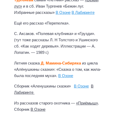
луг»
и в сб. Иван Тургенев «Бежин луг.
Избранные рассказы»
В Озоне
В Лабиринте
Ещё его рассказ «Перепелка».
С. Аксаков. «Полевая клубника» и «Грузди».
(тут тоже рассказы Л. Н Толстого и Ушинского
сб. «Как ходят деревья». Иллюстрации — А.
Лопатин. — 1989 г.)
Летняя сказка
Д. Мамина-Сибиряка
из цикла
«Алёнушкины сказки»: «Сказка о том, как жила-
была последняя муха».
В Озоне
Сборник «Аленушкины сказки»
В Озоне
В
Лабиринте
Из рассказов старого охотника —
«Приёмыш»
.
Сборник
В Озоне