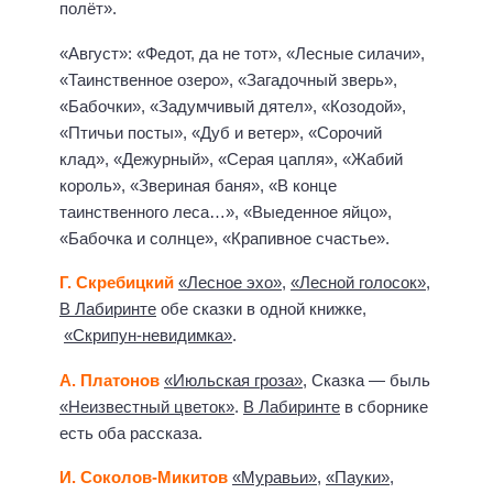
полёт».
«Август»: «Федот, да не тот», «Лесные силачи»,
«Таинственное озеро», «Загадочный зверь»,
«Бабочки», «Задумчивый дятел», «Козодой»,
«Птичьи посты», «Дуб и ветер», «Сорочий
клад», «Дежурный», «Серая цапля», «Жабий
король», «Звериная баня», «В конце
таинственного леса…», «Выеденное яйцо»,
«Бабочка и солнце», «Крапивное счастье».
Г. Скребицкий
«Лесное эхо»
,
«Лесной голосок»
,
В Лабиринте
обе сказки в одной книжке,
«Скрипун-невидимка»
.
А. Платонов
«Июльская гроза»
, Сказка — быль
«Неизвестный цветок»
.
В Лабиринте
в сборнике
есть оба рассказа.
И. Соколов-Микитов
«Муравьи»
,
«Пауки»
,