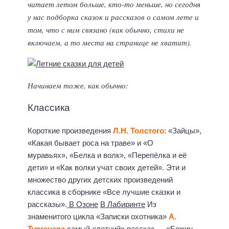
читает летом больше, кто-то меньше, но сегодня
у нас подборка сказок и рассказов о самом лете и
том, что с ним связано (как обычно, стихи не
включаем, а то места на странице не хватит).
Начинаем тоже, как обычно:
Классика
Короткие произведения
Л.Н. Толстого
: «Зайцы»,
«Какая бывает роса на траве» и «О
муравьях», «Белка и волк», «Перепёлка и её
дети» и «Как волки учат своих детей». Эти и
множество других детских произведений
классика в сборнике «Все лучшие сказки и
рассказы».
В Озоне
В Лабиринте
Из
знаменитого цикла «Записки охотника»
А.
Тургенева
самый «летний» рассказ —
«Бежин