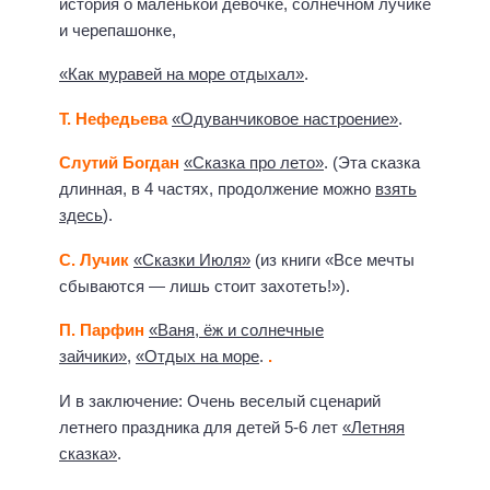
история о маленькой девочке, солнечном лучике
и черепашонке,
«Как муравей на море отдыхал»
.
Т. Нефедьева
«Одуванчиковое настроение»
.
Слутий Богдан
«Сказка про лето»
. (Эта сказка
длинная, в 4 частях, продолжение можно
взять
здесь
).
С. Лучик
«Сказки Июля»
(из книги «Все мечты
сбываются — лишь стоит захотеть!»).
П. Парфин
«Ваня, ёж и солнечные
зайчики»
,
«Отдых на море
.
.
И в заключение: Очень веселый сценарий
летнего праздника для детей 5-6 лет
«Летняя
сказка»
.