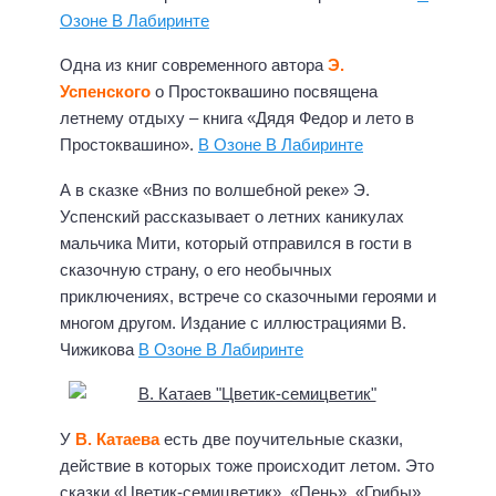
Озоне
В Лабиринте
Одна из книг современного автора
Э.
Успенского
о Простоквашино посвящена
летнему отдыху – книга «Дядя Федор и лето в
Простоквашино».
В Озоне
В Лабиринте
А в сказке «Вниз по волшебной реке» Э.
Успенский рассказывает о летних каникулах
мальчика Мити, который отправился в гости в
сказочную страну, о его необычных
приключениях, встрече со сказочными героями и
многом другом. Издание с иллюстрациями В.
Чижикова
В Озоне
В Лабиринте
У
В. Катаева
есть две поучительные сказки,
действие в которых тоже происходит летом. Это
сказки
«Цветик-семицветик»
,
«Пень», «Грибы»,