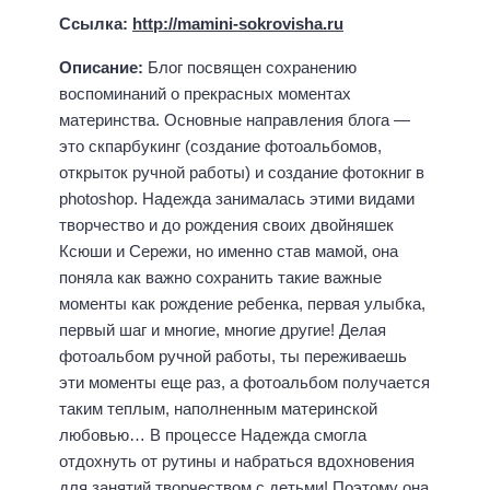
Ссылка:
http://mamini-sokrovisha.ru
Описание:
Блог посвящен сохранению
воспоминаний о прекрасных моментах
материнства. Основные направления блога —
это скпарбукинг (создание фотоальбомов,
открыток ручной работы) и создание фотокниг в
photoshop. Надежда занималась этими видами
творчество и до рождения своих двойняшек
Ксюши и Сережи, но именно став мамой, она
поняла как важно сохранить такие важные
моменты как рождение ребенка, первая улыбка,
первый шаг и многие, многие другие! Делая
фотоальбом ручной работы, ты переживаешь
эти моменты еще раз, а фотоальбом получается
таким теплым, наполненным материнской
любовью… В процессе Надежда смогла
отдохнуть от рутины и набраться вдохновения
для занятий творчеством с детьми! Поэтому она