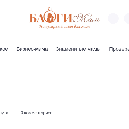
кое
Бизнес-мама
Знаменитые мамы
Провер
нута
0 комментариев