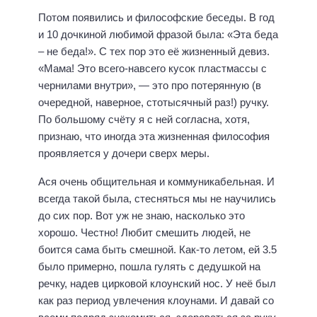
Потом появились и философские беседы. В год
и 10 дочкиной любимой фразой была: «Эта беда
– не беда!». С тех пор это её жизненный девиз.
«Мама! Это всего-навсего кусок пластмассы с
чернилами внутри», — это про потерянную (в
очередной, наверное, стотысячный раз!) ручку.
По большому счёту я с ней согласна, хотя,
признаю, что иногда эта жизненная философия
проявляется у дочери сверх меры.
Ася очень общительная и коммуникабельная. И
всегда такой была, стесняться мы не научились
до сих пор. Вот уж не знаю, насколько это
хорошо. Честно! Любит смешить людей, не
боится сама быть смешной. Как-то летом, ей 3.5
было примерно, пошла гулять с дедушкой на
речку, надев цирковой клоунский нос. У неё был
как раз период увлечения клоунами. И давай со