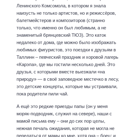
Ленинского Комсомола, в котором я знала
наизусть не только артистов, но и режиссёров,
балетмейстеров и композиторов (странно
только, что именно он был любимым, а не
знаменитый брянцевский ТЮЗ). Это каток
недалеко от дома, где можно было изображать
любимых фигуристов, это поездки к друзьям в
Таллинн – певческий праздник и хоровой лагерь
«Карэпа», где мы гостили несколько дней. Это
друзья, с которыми вместе выезжали «на
природу» — в своё заповедное местечко в лесу,
это детские концерты, которые мы устраивали,
пока родители пили чай.
А ещё это редкие приезды папы (он у меня
моряк-подводник, служил на севере), наши с
мамой письма ему – они до сих пор целы,
нежная печаль ожидания, которая не могла не
передаться от мамы ко мне, хотя она – боец: и