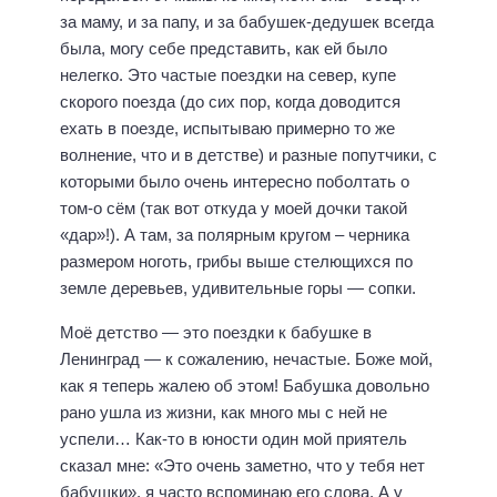
за маму, и за папу, и за бабушек-дедушек всегда
была, могу себе представить, как ей было
нелегко. Это частые поездки на север, купе
скорого поезда (до сих пор, когда доводится
ехать в поезде, испытываю примерно то же
волнение, что и в детстве) и разные попутчики, с
которыми было очень интересно поболтать о
том-о сём (так вот откуда у моей дочки такой
«дар»!). А там, за полярным кругом – черника
размером ноготь, грибы выше стелющихся по
земле деревьев, удивительные горы — сопки.
Моё детство — это поездки к бабушке в
Ленинград — к сожалению, нечастые. Боже мой,
как я теперь жалею об этом! Бабушка довольно
рано ушла из жизни, как много мы с ней не
успели… Как-то в юности один мой приятель
сказал мне: «Это очень заметно, что у тебя нет
бабушки», я часто вспоминаю его слова. А у