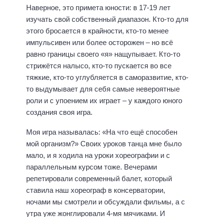
Наверное, это примета юности: в 17-19 лет
изучать свой собственный диапазон. Кто-то для
этого бросается в крайности, кто-то менее
импульсивен или более осторожен – но всё
равно границы своего «я» нащупывает. Кто-то
стрижётся налысо, кто-то пускается во все
тяжкие, кто-то углубляется в саморазвитие, кто-
то выдумывает для себя самые невероятные
роли и с упоением их играет – у каждого юного
создания своя игра.
Моя игра называлась: «На что ещё способен
мой организм?» Своих уроков танца мне было
мало, и я ходила на уроки хореографии и с
параллельным курсом тоже. Вечерами
репетировали современный балет, который
ставила наш хореограф в консерватории,
ночами мы смотрели и обсуждали фильмы, а с
утра уже жонглировали 4-мя мячиками. И