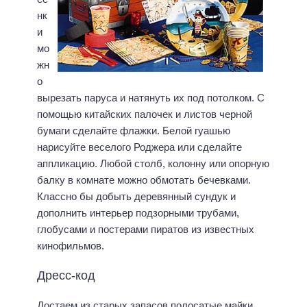
нк
и
мо
жн
о
вырезать паруса и натянуть их под потолком. С
помощью китайских палочек и листов черной
бумаги сделайте флажки. Белой гуашью
нарисуйте веселого Роджера или сделайте
аппликацию. Любой столб, колонну или опорную
балку в комнате можно обмотать бечевками.
Классно бы добыть деревянный сундук и
дополнить интерьер подзорными трубами,
глобусами и постерами пиратов из известных
кинофильмов.
Дресс-код
Достаем из старых запасов полосатые майки,