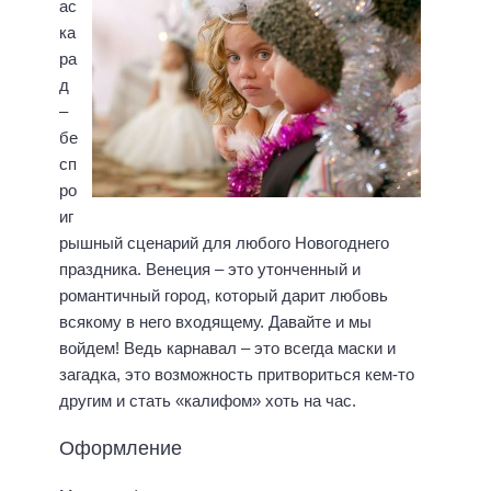
ас
ка
ра
д
–
бе
сп
ро
иг
рышный сценарий для любого Новогоднего
праздника. Венеция – это утонченный и
романтичный город, который дарит любовь
всякому в него входящему. Давайте и мы
войдем! Ведь карнавал – это всегда маски и
загадка, это возможность притвориться кем-то
другим и стать «калифом» хоть на час.
Оформление