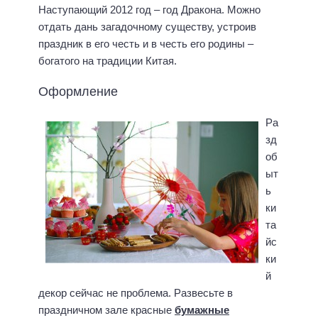
Наступающий 2012 год – год Дракона. Можно
отдать дань загадочному существу, устроив
праздник в его честь и в честь его родины –
богатого на традиции Китая.
Оформление
Ра
зд
об
ыт
ь
ки
та
йс
ки
й
декор сейчас не проблема. Развесьте в
праздничном зале красные
бумажные