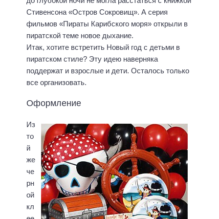
до глубокой ночи не могла расстаться с книжкой
Стивенсона «Остров Сокровищ». А серия
фильмов «Пираты Карибского моря» открыли в
пиратской теме новое дыхание.
Итак, хотите встретить Новый год с детьми в
пиратском стиле? Эту идею наверняка
поддержат и взрослые и дети. Осталось только
все организовать.
Оформление
Из
то
й
же
че
рн
ой
кл
ее