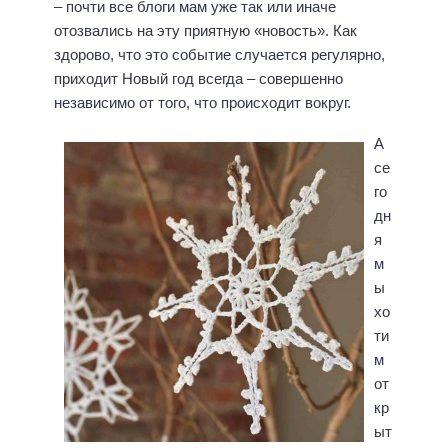
– почти все блоги мам уже так или иначе
отозвались на эту приятную «новость». Как
здорово, что это событие случается регулярно,
приходит Новый год всегда – совершенно
независимо от того, что происходит вокруг.
А
се
го
дн
я
м
ы
хо
ти
м
от
кр
ыт