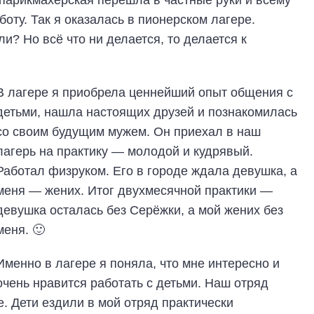
 парикмахерская перешла в частные руки и всему
оту. Так я оказалась в пионерском лагере.
? Но всё что ни делается, то делается к
В лагере я приобрела ценнейший опыт общения с
детьми, нашла настоящих друзей и познакомилась
со своим будущим мужем. Он приехал в наш
лагерь на практику — молодой и кудрявый.
Работал физруком. Его в городе ждала девушка, а
меня — жених. Итог двухмесячной практики —
девушка осталась без Серёжки, а мой жених без
меня. 🙂
Именно в лагере я поняла, что мне интересно и
очень нравится работать с детьми. Наш отряд
. Дети ездили в мой отряд практически