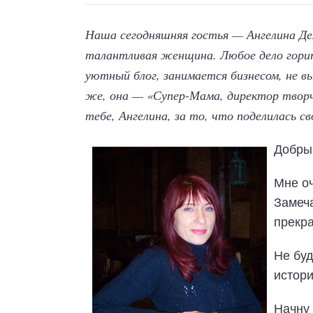
Наша сегодняшняя гостья — Ангелина Дем
талантливая женщина. Любое дело горит
уютный блог, занимается бизнесом, не вы
же, она — «Супер-Мама, директор творч
тебе, Ангелина, за то, что поделилась с
Добры
Мне о
Замеч
прекр
Не буд
истор
Начну 