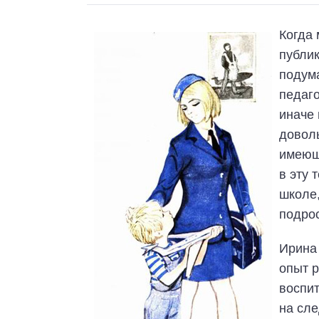
Когда
публи
подума
педаго
иначе 
довол
имеющ
в эту 
школе,
подрос
Ирина 
опыт р
воспит
на сл