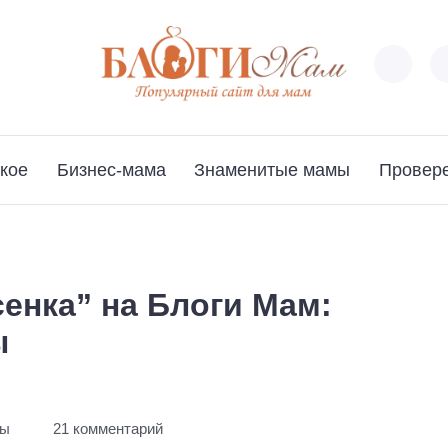
кое
Бизнес-мама
Знаменитые мамы
Провер
сенка” на Блоги Мам:
ы
ты
21 комментарий