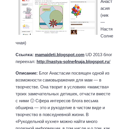
Анаст
асия
(ник
—
Настя
Солне
чная)
Ссылка:
mamaideti.blogspot.com
UD 2013 блог
переехал:
http://nastya-solne4naja.blogspot.ru
/
Описание:
Блог Анастасии посвящен одной из
возможности самовыражения для мам — в
творчестве. Она творит в условиях «мамства»
троих замечательных детишек, отчасти вместе
с ними 🙂 Сфера интересов блога весьма
обширна — это и рукоделие в чистом виде и
творчество в повседневной жизни. В
«Рукодельной кухне» можно найти много
полезной информации, в том числе и о том, как