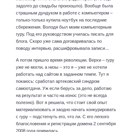
задолго до свадьбы произошло). Вообще была
страшным дундуком в работе с компьютером –
только-только купила ноутбук на последние
сбережения. Володя был моим компьютерным
гуру. Под его руководством училась писать для
блога. Скоро уже сама договаривалась по
поводу интервью, расшифровывала записи…
А потом пришло время революции. Верхи – гуру
уже не могли, а низы – это я – уже не хотели
работать над сайтом в заданном темпе. Тут я
покаюсь: сработал артековский синдром
самоотдачи. Уж если берусь за дело, работаю
на результат и часто на износ (это не всегда
полезно). Вот я решила, что стоит свой опыт
материализовать и заодно начать конкурировать
с гуру – подстегнуть его, что ли. С его легкого
благословения и регистрации домена 2 сентября
2008 года появилась