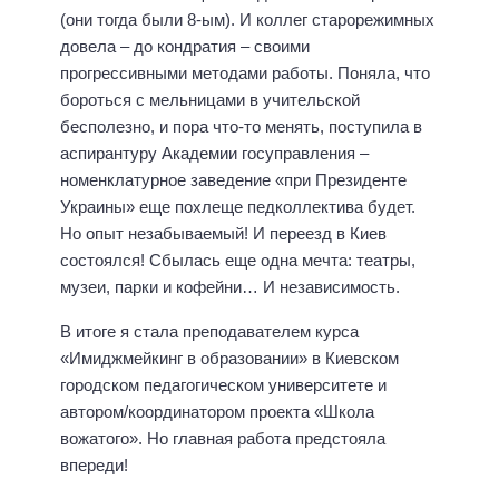
(они тогда были 8-ым). И коллег старорежимных
довела – до кондратия – своими
прогрессивными методами работы. Поняла, что
бороться с мельницами в учительской
бесполезно, и пора что-то менять, поступила в
аспирантуру Академии госуправления –
номенклатурное заведение «при Президенте
Украины» еще похлеще педколлектива будет.
Но опыт незабываемый! И переезд в Киев
состоялся! Сбылась еще одна мечта: театры,
музеи, парки и кофейни… И независимость.
В итоге я стала преподавателем курса
«Имиджмейкинг в образовании» в Киевском
городском педагогическом университете и
автором/координатором проекта «Школа
вожатого». Но главная работа предстояла
впереди!