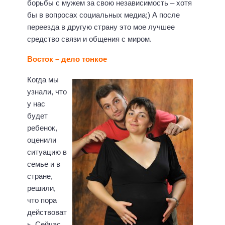
борьбы с мужем за свою независимость – хотя
бы в вопросах социальных медиа;) А после
переезда в другую страну это мое лучшее
средство связи и общения с миром.
Восток – дело тонкое
Когда мы
узнали, что
у нас
будет
ребенок,
оценили
ситуацию в
семье и в
стране,
решили,
что пора
действоват
ь. Сейчас