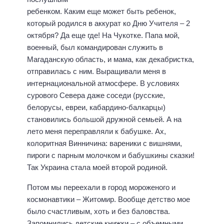
ребенком. Каким еще может быть ребенок,
который родился в аккурат ко Дню Учителя – 2
октября? Да еще где! На Чукотке. Папа мой,
военный, был командирован служить в
Магаданскую область, и мама, как декабристка,
отправилась с ним. Выращивали меня в
интернациональной атмосфере. В условиях
сурового Севера даже соседи (русские,
белорусы, евреи, кабардино-балкарцы)
становились большой дружной семьей. А на
лето меня переправляли к бабушке. Ах,
колоритная Винничина: вареники с вишнями,
пироги с парным молочком и бабушкины сказки!
Так Украина стала моей второй родиной.
Потом мы переехали в город мороженого и
космонавтики – Житомир. Вообще детство мое
было счастливым, хоть и без баловства.
Запомнились детские книжки – с объемными