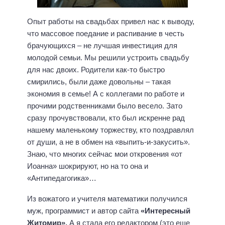
Опыт работы на свадьбах привел нас к выводу,
что массовое поедание и распивание в честь
брачующихся – не лучшая инвестиция для
молодой семьи. Мы решили устроить свадьбу
для нас двоих. Родители как-то быстро
смирились, были даже довольны – такая
экономия в семье! А с коллегами по работе и
прочими родственниками было весело. Зато
сразу прочувствовали, кто был искренне рад
нашему маленькому торжеству, кто поздравлял
от души, а не в обмен на «выпить-и-закусить».
Знаю, что многих сейчас мои откровения «от
Иоанна» шокрируют, но на то она и
«Антипедагогика»…
Из вожатого и учителя математики получился
муж, программист и автор сайта
«
Интересный
Житомир
».
А я стала его редактором (это еще