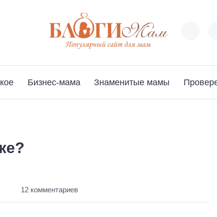
кое
Бизнес-мама
Знаменитые мамы
Провер
ке?
т
12 комментариев