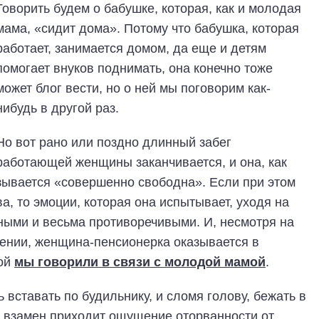
Говорить будем о бабушке, которая, как и молодая
мама, «сидит дома». Потому что бабушка, которая
работает, занимается домом, да еще и детям
помогает внуков поднимать, она конечно тоже
может блог вести, но о ней мы поговорим как-
нибудь в другой раз.
Но вот рано или поздно длинный забег
работающей женщины заканчивается, и она, как
азывается «совершенно свободна». Если при этом
, то эмоции, которая она испытывает, уходя на
ными и весьма противоречивыми. И, несмотря на
жении, женщина-пенсионерка оказывается в
рой
мы говорили в связи с молодой мамой
.
 вставать по будильнику, и сломя голову, бежать в
Но взамен приходит ощущение оторванности от