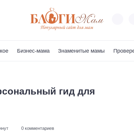
кое
Бизнес-мама
Знаменитые мамы
Провер
рсональный гид для
инут
0 комментариев