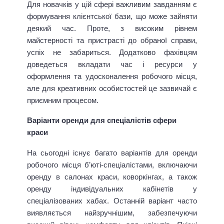
Для новачків у цій сфері важливим завданням є
формування клієнтської бази, що може зайняти
деякий час. Проте, з високим рівнем
майстерності та пристрасті до обраної справи,
успіх не забариться. Додатково фахівцям
доведеться вкладати час і ресурси у
оформлення та удосконалення робочого місця,
але для креативних особистостей це зазвичай є
приємним процесом.
Варіанти оренди для спеціалістів сфери
краси
На сьогодні існує багато варіантів для оренди
робочого місця б’юті-спеціалістами, включаючи
оренду в салонах краси, коворкінгах, а також
оренду індивідуальних кабінетів у
спеціалізованих хабах. Останній варіант часто
виявляється найзручнішим, забезпечуючи