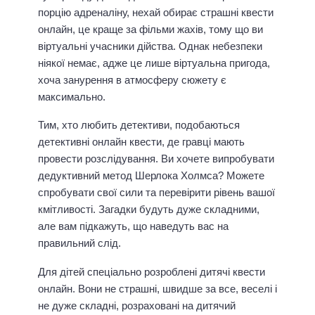
порцію адреналіну, нехай обирає страшні квести
онлайн, це краще за фільми жахів, тому що ви
віртуальні учасники дійства. Однак небезпеки
ніякої немає, адже це лише віртуальна пригода,
хоча занурення в атмосферу сюжету є
максимально.
Тим, хто любить детективи, подобаються
детективні онлайн квести, де гравці мають
провести розслідування. Ви хочете випробувати
дедуктивний метод Шерлока Холмса? Можете
спробувати свої сили та перевірити рівень вашої
кмітливості. Загадки будуть дуже складними,
але вам підкажуть, що наведуть вас на
правильний слід.
Для дітей спеціально розроблені дитячі квести
онлайн. Вони не страшні, швидше за все, веселі і
не дуже складні, розраховані на дитячий