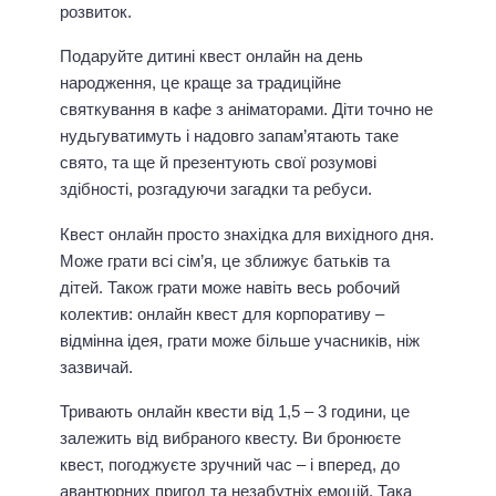
розвиток.
Подаруйте дитині квест онлайн на день
народження, це краще за традиційне
святкування в кафе з аніматорами. Діти точно не
нудьгуватимуть і надовго запам’ятають таке
свято, та ще й презентують свої розумові
здібності, розгадуючи загадки та ребуси.
Квест онлайн просто знахідка для вихідного дня.
Може грати всі сім’я, це зближує батьків та
дітей. Також грати може навіть весь робочий
колектив: онлайн квест для корпоративу –
відмінна ідея, грати може більше учасників, ніж
зазвичай.
Тривають онлайн квести від 1,5 – 3 години, це
залежить від вибраного квесту. Ви бронюєте
квест, погоджуєте зручний час – і вперед, до
авантюрних пригод та незабутніх емоцій. Така