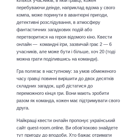
кількох учасників, в якій гравці, кожен
перебуваючи деінде, наприклад вдома у свого
компа, може поринути в авантюрні пригоди,
детективні розслідування, в атмосферу
фантастичних загадкових подій або
перетворитися на героя відомого кіно.
Квести
онлайн
— командні ігри, зазвичай грає 2 — 6
учасників, але може бути і більше, хоч 20 (тоді
можна грати поділившись на команди).
Гра полягає в наступному: за умов обмеженого
часу гравці повинні вирішити до двох десятків
складних загадок, щоб дістатися до
переможного кінця гри. Вони мають зробити
разом як команда, кожен має підтримувати свого
друга.
Найкращі квести онлайн пропонує український
сайт quest-room.online. Ви обов’язково знайдете
тут пригоду до вподоби. Хто бажає отримати