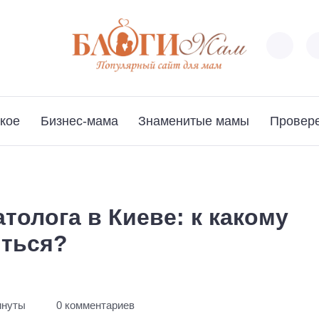
кое
Бизнес-мама
Знаменитые мамы
Провер
толога в Киеве: к какому
иться?
инуты
0 комментариев