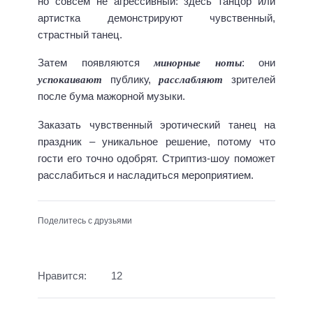
но совсем не агрессивный: здесь танцор или
артистка демонстрируют чувственный,
страстный танец.
минорные
ноты
Затем появляются
: они
успокаивают
расслабляют
публику,
зрителей
после бума мажорной музыки.
Заказать чувственный эротический танец на
праздник – уникальное решение, потому что
гости его точно одобрят. Стриптиз-шоу поможет
расслабиться и насладиться мероприятием.
Поделитесь с друзьями
Нравится:
12