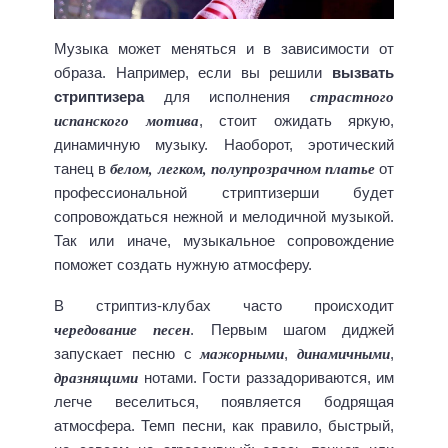
Музыка может меняться и в зависимости от
образа. Например, если вы решили
вызвать
страстного
стриптизера
для исполнения
испанского мотива
, стоит ожидать яркую,
динамичную музыку. Наоборот, эротический
белом, легком, полупрозрачном платье
танец в
от
профессиональной стриптизерши будет
сопровождаться нежной и мелодичной музыкой.
Так или иначе, музыкальное сопровождение
поможет создать нужную атмосферу.
В стриптиз-клубах часто происходит
чередование песен
. Первым шагом диджей
мажорными
динамичными
запускает песню с
,
,
дразнящими
нотами. Гости раззадориваются, им
легче веселиться, появляется бодрящая
атмосфера. Темп песни, как правило, быстрый,