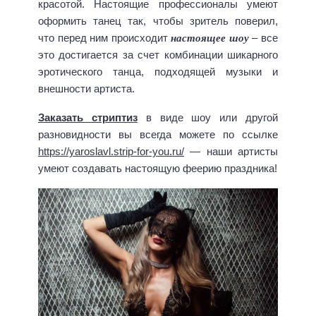
красотой. Настоящие профессионалы умеют
оформить танец так, чтобы зритель поверил,
настоящее шоу
что перед ним происходит
– все
это достигается за счет комбинации шикарного
эротического танца, подходящей музыки и
внешности артиста.
Заказать стриптиз
в виде шоу или другой
разновидности вы всегда можете по ссылке
https://yaroslavl.strip-for-you.ru/
— наши артисты
умеют создавать настоящую феерию праздника!