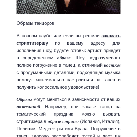
Образы танцоров
В ночном клубе или если вы решили
заказать
стриптизершу
по вашему адресу для
исполнения шоу, будьте готовы: артист приедет
образе
в определенном
. Шоу подразумевает
костюм
полное погружение в танец, а отличный
с продуманными деталями, подходящая музыка
помогут максимально настроиться на танец и
получить колоссальное удовольствие!
Образы
могут меняться в зависимости от ваших
пожеланий
. Например, при заказе танца на
тематический праздник можно вызвать
образе страны
стриптизера в
(Испания, Италия),
Полиции, Медсестры или Врача. Погружение в
танец здорово расслабляет гостей и дает им