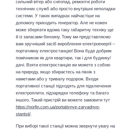
сильний вітер або снігопад, ремонтні роботи
технічних служб або просто внутрішні неполадки
системи. У таких випадках найчастіше на
допомогу приходить генератор. Але не кожен
може зберігати вдома таку габаритну техніку ще
й із запасами бензину. Тому ми представляємо
вам зручніший засіб вироблення електроенергії –
портативну електростанцію! Вона буде добрим
помічником як для квартири, так і для будинку/
дачі. Взяти електростанцію ви можете з собою
на природу, якщо збираєтесь на пікнік з
наметами або у тривалу подорож. Входи
портативної станції підходять для підключення
електроплити, підзарядки телефону та багато
іншого. Такий пристрій ви можете замовити тут
https://norfin.com.ua/portativnye-zaryadnye-
stantsii/
.
При виборі такої станції можна звернути увагу на