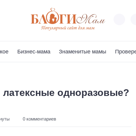
кое
Бизнес-мама
Знаменитые мамы
Провер
и латексные одноразовые?
инуты
0 комментариев