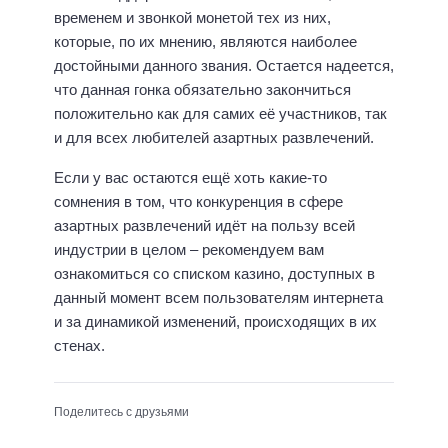
временем и звонкой монетой тех из них,
которые, по их мнению, являются наиболее
достойными данного звания. Остается надеется,
что данная гонка обязательно закончиться
положительно как для самих её участников, так
и для всех любителей азартных развлечений.
Если у вас остаются ещё хоть какие-то
сомнения в том, что конкуренция в сфере
азартных развлечений идёт на пользу всей
индустрии в целом – рекомендуем вам
ознакомиться со списком казино, доступных в
данный момент всем пользователям интернета
и за динамикой изменений, происходящих в их
стенах.
Поделитесь с друзьями