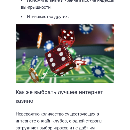
Положительные и крайне высокие индексы
выигрышности.
И множество других.
Как же выбрать лучшее интернет
казино
Невероятно количество существующих в
интернете онлайн клубов, с одной стороны,
затрудняет выбор игроков и не даёт им