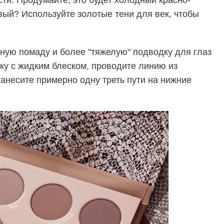
ти. Продумайте, это будет холодный красно-
вый? Используйте золотые тени для век, чтобы
сную помаду и более "тяжелую" подводку для глаз
дку с жидким блеском, проводите линию из
нанесите примерно одну треть пути на нижние