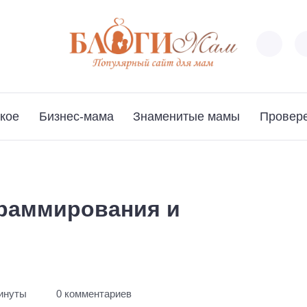
кое
Бизнес-мама
Знаменитые мамы
Провер
граммирования и
минуты
0 комментариев