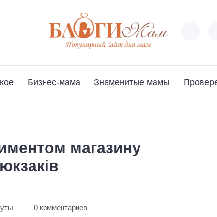
кое
Бизнес-мама
Знаменитые мамы
Провер
тиментом магазину
рюкзаків
нуты
0 комментариев