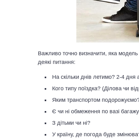
Важливо точно визначити, яка модель 
деякі питання:
На скільки днів летимо? 2-4 дня 
Кого типу поїздка? (Ділова чи ві
Яким транспортом подорожуємо? 
Є чи ні обмеження по вазі багаж
З дітьми чи ні?
У країну, де погода буде змінюва