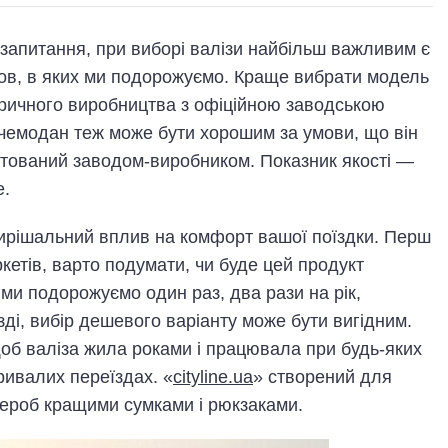
запитання, при виборі валізи найбільш важливим є
ов, в яких ми подорожуємо. Краще вибрати модель
бричного виробництва з офіційною заводською
 чемодан теж може бути хорошим за умови, що він
естований заводом-виробником. Показник якості —
е.
ирішальний вплив на комфорт вашої поїздки. Перш
кетів, варто подумати, чи буде цей продукт
ми подорожуємо один раз, два рази на рік,
зді, вибір дешевого варіанту може бути вигідним.
щоб валіза жила роками і працювала при будь-яких
тривалих переїздах. «
cityline.ua
» створений для
дероб кращими сумками і рюкзаками.