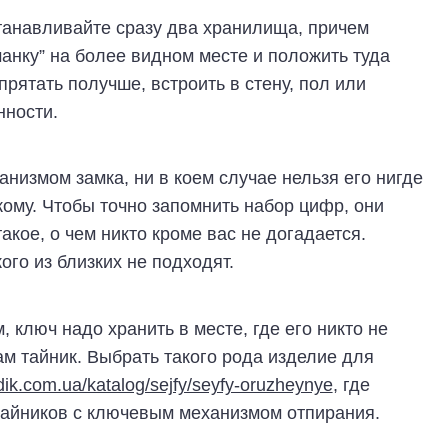
станавливайте сразу два хранилища, причем
анку” на более видном месте и положить туда
рятать получше, встроить в стену, пол или
нности.
анизмом замка, ни в коем случае нельзя его нигде
кому. Чтобы точно запомнить набор цифр, они
такое, о чем никто кроме вас не догадается.
го из близких не подходят.
 ключ надо хранить в месте, где его никто не
ам тайник. Выбрать такого рода изделие для
dik.com.ua/katalog/sejfy/seyfy-oruzheynye
, где
айников с ключевым механизмом отпирания.