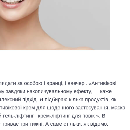
дати за особою і вранці, і ввечері. «Антивікові
ому завдяки накопичувальному ефекту, — каже
ксний підхід. Я підбираю кілька продуктів, які
тивікової крем для щоденного застосування, маска
ель-ліфтинг і крем-ліфтинг для повік ». В
триває три тижні. А саме стільки, як відомо,