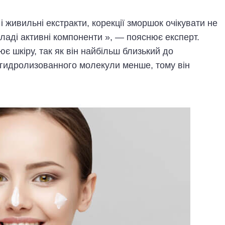
і живильні екстракти, корекції зморшок очікувати не
ладі активні компоненти », — пояснює експерт.
є шкіру, так як він найбільш близький до
 гидролизованного молекули менше, тому він