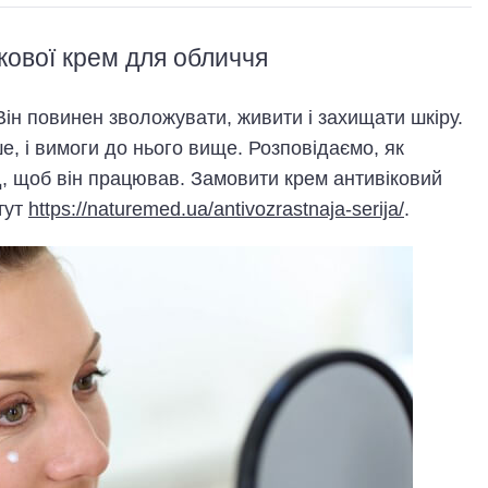
кової крем для обличчя
Він повинен зволожувати, живити і захищати шкіру.
е, і вимоги до нього вище. Розповідаємо, як
, щоб він працював. Замовити крем антивiковий
тут
https://naturemed.ua/antivozrastnaja-serija/
.