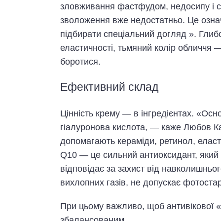
зловживання фастфудом, недосипу і стр
зволоження вже недостатньо. Це означ
підбирати спеціальний догляд ». Глибок
еластичності, тьмяний колір обличчя —
боротися.
Ефективний склад
Цінність крему — в інгредієнтах. «Осн
гіалуронова кислота, — каже Любов Ка
допомагають кераміди, ретинол, елас
Q10 — це сильний антиоксидант, який 
відповідає за захист від навколишньо
вихлопних газів, не допускає фотостар
При цьому важливо, щоб антивікової «к
збалансованим.