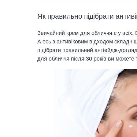
Як правильно підібрати антиві
Звичайний крем для обличчя є у всіх. 
А ось з антивіковим відходом складніш
підібрати правильний антіейдж-догляд
для обличчя пiсля 30 рокiв ви можете 