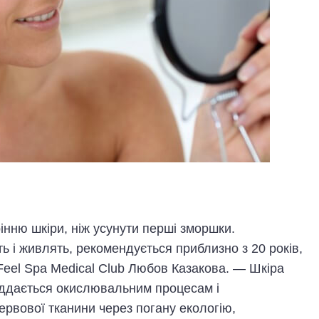
інню шкіри, ніж усунути перші зморшки.
ь і живлять, рекомендується приблизно з 20 років,
Feel Spa Medical Club Любов Казакова. — Шкіра
піддається окислювальним процесам і
рвової тканини через погану екологію,