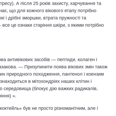
есу). А після 25 років захисту, харчування та
ає, що для кожного вікового етапу потрібно
і і дрібні зморшки, втрата пружності та
 все це ознаки старіння шкіри, з якими потрібно
ова антивікових засобів — пептиди, колаген і
закова. — Призупинити поява вікових змін також
тин природного походження, пантенол і коензим
знаходиться в мітохондріях наших клітин і
го середовища (блокує дію важких радикалів,
іння) ».
октейль» був не просто різноманітним, але і