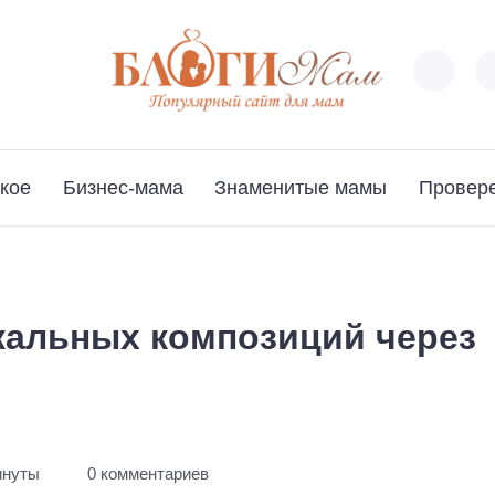
кое
Бизнес-мама
Знаменитые мамы
Провер
альных композиций через
инуты
0 комментариев