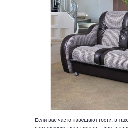
Если вас часто навещают гости, в та
соотношения: два дивана + два кресла