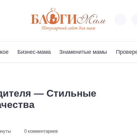
кое
Бизнес-мама
Знаменитые мамы
Провер
дителя — Стильные
ачества
инуты
0 комментариев