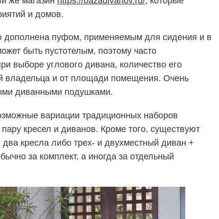
ли же магазин
https://bazadivanov.ru/
, которые
иятий и домов.
ю дополнена пуфом, применяемым для сидения и в
может быть пустотелым, поэтому часто
При выборе углового дивана, количество его
ий владельца и от площади помещения. Очень
ными диванными подушками.
озможные вариации традиционных наборов
пару кресел и диванов. Кроме того, существуют
 два кресла либо трех- и двухместный диван +
бычно за комплект, а иногда за отдельный