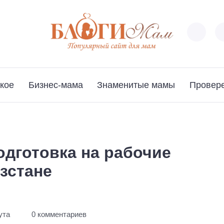
кое
Бизнес-мама
Знаменитые мамы
Провер
одготовка на рабочие
зстане
ута
0 комментариев