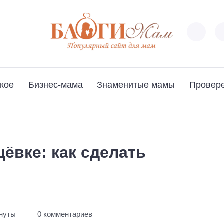
кое
Бизнес-мама
Знаменитые мамы
Провер
щёвке: как сделать
инуты
0 комментариев