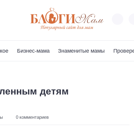
кое
Бизнес-мама
Знаменитые мамы
Провер
бленным детям
ты
0 комментариев