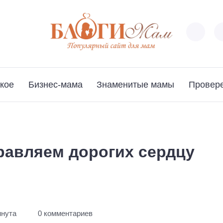
кое
Бизнес-мама
Знаменитые мамы
Провер
равляем дорогих сердцу
инута
0 комментариев