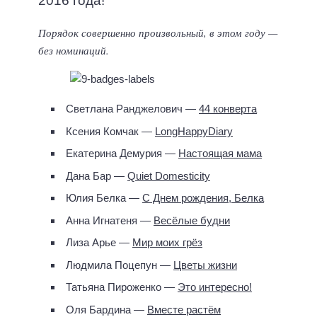
2016 года!
Порядок совершенно произвольный, в этом году —
без номинаций.
Светлана Ранджелович —
44 конверта
Ксения Комчак —
LongHappyDiary
Екатерина Демурия —
Настоящая мама
Дана Бар —
Quiet Domesticity
Юлия Белка —
С Днем рождения, Белка
Анна Игнатеня —
Весёлые будни
Лиза Арье —
Мир моих грёз
Людмила Поцепун —
Цветы жизни
Татьяна Пироженко —
Это интересно!
Оля Бардина —
Вместе растём