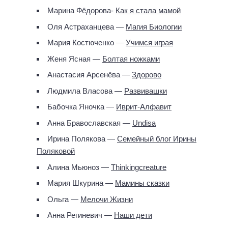
Марина Фёдорова-
Как я стала мамой
Оля Астраханцева —
Магия Биологии
Мария Костюченко —
Учимся играя
Женя Ясная —
Болтая ножками
Анастасия Арсенёва —
Здорово
Людмила Власова —
Развивашки
Бабочка Яночка —
Иврит-Алфавит
Анна Бравославская —
Undisa
Ирина Полякова —
Семейный блог Ирины
Поляковой
Алина Мьюноз —
Thinkingcreature
Мария Шкурина —
Мамины сказки
Ольга —
Мелочи Жизни
Анна Региневич —
Наши дети