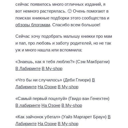
сейчас появилось много отличных изданий, я
вот немного растерялась. 🙂 Очень помогают в
поисках книжные подборки этого сообщества и
обзоры блогомам
. Спасибо всем большое!
Сейчас хочу подобрать малышу книжки про мам
и пап, про любовь и заботу родителей, но не так
уж и много нашла или вспомнила:
«Знаешь, как я тебя люблю?» (Сэм Макбратни)
В Лабиринте
В My-shop
«Что бы ни случилось» (Деби Глиори)
В
Лабиринте
На Озоне
В My-shop
«Самый первый поцелуй» (Гвидо ван Генехтен)
В лабиринте
На Озоне
В My-shop
«Как зайчонок убегал» (Уайз Маргарет Браун)
В
Лабиринте
На Озоне
В My-shop