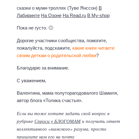
сказки о муми-троллях (Туве Янссон)
В
Лабиринте
На Озоне
На Read.ru
В My-shop
Пока не густо. 🙂
Дорогие участники сообщества, помогите,
пожалуйста, подскажите,
какие книги читаете
своим деткам о родительской любви
?
Благодарю за внимание.
С уважением,
Валентина, мама полуторагодовалого Шамиля,
автор блога «Толика счастья».
Если вы тоже хотите задать свой вопрос в
рубрике
Спроси у БЛОГОМАМ
и получить ответ
коллективного «мамского» разума, просто
пришлите нам его на почту