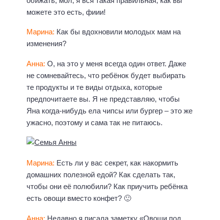
обижать, мол, я вся такая правильная, как вы
можете это есть, фиии!
Марина:
Как бы вдохновили молодых мам на
изменения?
Анна:
О, на это у меня всегда один ответ. Даже
не сомневайтесь, что ребёнок будет выбирать
те продукты и те виды отдыха, которые
предпочитаете вы. Я не представляю, чтобы
Яна когда-нибудь ела чипсы или бургер – это же
ужасно, поэтому и сама так не питаюсь.
Марина:
Есть ли у вас секрет, как накормить
домашних полезной едой? Как сделать так,
чтобы они её полюбили? Как приучить ребёнка
есть овощи вместо конфет? 🙂
Анна:
Недавно я писала заметку «Овощи под