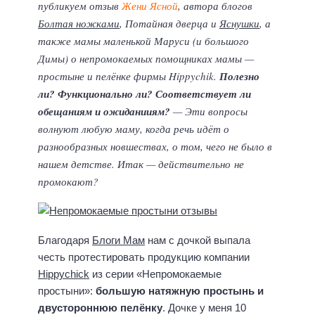
публикуем отзыв
Жени Ясной
, автора блогов
Болтая ножками
, Потайная дверца и
Яснушки
, а
также мамы маленькой Маруси (и большого
Димы) о непромокаемых помощниках мамы —
простыне и пелёнке фирмы Hippychik.
Полезно
ли? Функционально ли? Соответствует ли
обещаниям и ожиданииям?
— Эти вопросы
волнуют любую маму, когда речь идёт о
разнообразных новшествах, о том, чего не было в
нашем детстве. Итак — действительно не
промокают?
Благодаря
Блоги Мам
нам с дочкой выпала
честь протестировать продукцию компании
Hippychick
из серии «Непромокаемые
простыни»:
большую натяжную простынь и
двустороннюю пелёнку
. Дочке у меня 10