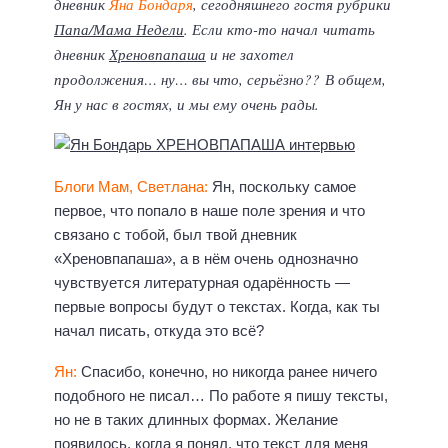
дневник
Яна Бондаря
, сегодняшнего гостя рубрики
Папа/Мама Недели
. Если кто-то начал читать
дневник
Хреновпапаша
и не захотел
продолжения… ну… вы что, серьёзно?? В общем,
Ян у нас в гостях, и мы ему очень рады.
Блоги Мам, Светлана:
Ян, поскольку самое
первое, что попало в наше поле зрения и что
связано с тобой, был твой дневник
«Хреновпапаша», а в нём очень однозначно
чувствуется литературная одарённость —
первые вопросы будут о текстах. Когда, как ты
начал писать, откуда это всё?
Ян:
Спасибо, конечно, но никогда ранее ничего
подобного не писал… По работе я пишу тексты,
но не в таких длинных формах. Желание
появилось, когда я понял, что текст для меня