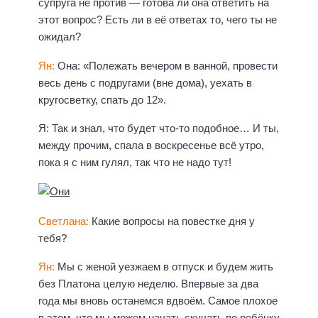
супруга не против — готова ли она ответить на
этот вопрос? Есть ли в её ответах то, чего ты не
ожидал?
Ян:
Она: «Полежать вечером в ванной, провести
весь день с подругами (вне дома), уехать в
кругосветку, спать до 12».
Я: Так и знал, что будет что-то подобное… И ты,
между прочим, спала в воскресенье всё утро,
пока я с ним гулял, так что не надо тут!
Светлана:
Какие вопросы на повестке дня у
тебя?
Ян:
Мы с женой уезжаем в отпуск и будем жить
без Платона целую неделю. Впервые за два
года мы вновь останемся вдвоём. Самое плохое
в этом, что мы можем начать скучать по ребёнку