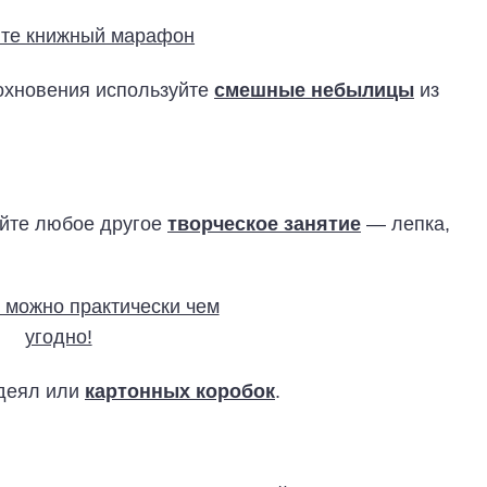
дохновения используйте
смешные небылицы
из
ойте любое другое
творческое занятие
— лепка,
одеял или
картонных коробок
.