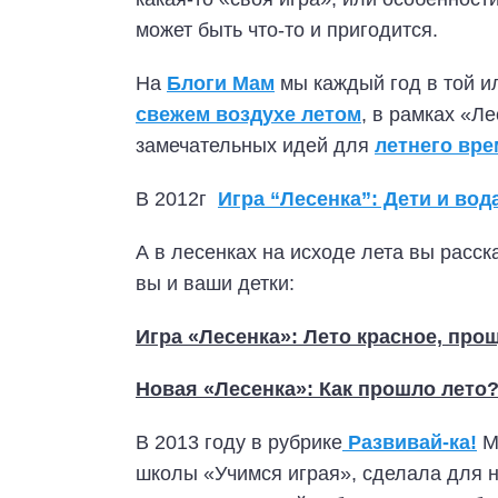
может быть что-то и пригодится.
На
Блоги Мам
мы каждый год в той и
свежем воздухе летом
, в рамках «Л
замечательных идей для
летнего вр
В 2012г
Игра “Лесенка”: Дети и вод
А в лесенках на исходе лета вы расс
вы и ваши детки:
Игра «Лесенка»: Лето красное, про
Новая «Лесенка»: Как прошло лето
В 2013 году в рубрике
Развивай-ка!
Ма
школы «Учимся играя», сделала для 