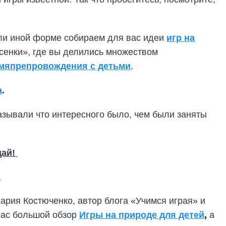
ли иной форме собираем для вас идеи
игр на
есенки», где вы делились множеством
емяпрепровождения с детьми
.
а
.
казывали что интересного было, чем были заняты
щай!
?
рия Костюченко, автор блога «Учимся играя» и
нас большой обзор
Игры на природе для детей
,
а