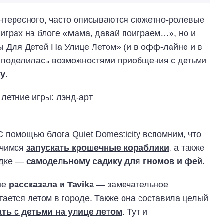
нтересного, часто описываются сюжетно-ролевые
 играх на блоге «Мама, давай поиграем…», но и
 Для Детей На Улице Летом» (и в офф-лайне и в
е поделилась возможностями приобщения с детьми
ту
.
С помощью блога Quiet Domesticity вспомним, что
учимся
запускать крошечные кораблики
, а также
одке —
самодельному садику для гномов и фей
.
не
рассказала и Tavika
— замечательное
тается летом в городе. Также она составила целый
ать с детьми на улице летом
. Тут и