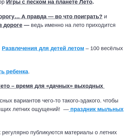
зор
Игры с песком на планете Лето
.
орогу… А правда — во что поиграть?
и
в дороге
—
ведь именно на лето приходится
ы
Развлечения для детей летом
– 100 весёлых
ть ребенка
.
ето – время для «дачных» выходных
сных вариантов чего-то такого-эдакого. чтобы
оящих летних ощущений! —
праздник мыльных
х регулярно публикуются материалы о летних