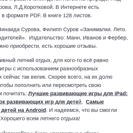
рова, Л.Д.Коротковой. В Интернете есть
 в формате PDF. В книге 128 листов.
Зинаида Сурова, Филипп Суров «Занималки. Лето.
одителей». Издательство: Манн, Иванов и Фербер,
жно приобрести, есть хорошие отзывы.
ивный летний отдых, для кого-то всё равно
игры с использованием разнообразных
 сейчас так велик. Скорее всего, на их долю
чтобы пополнить или пересмотреть свою
м почитать:
Лучшие развивающие игры для iPad:
нок развивающих игр для дете
й
,
Самые
детей на Android
. И надеемся, что вы смогли
 Хорошего всем летнего отдыха!
elangeonline
и блоги, упомянутые в обзоре
.