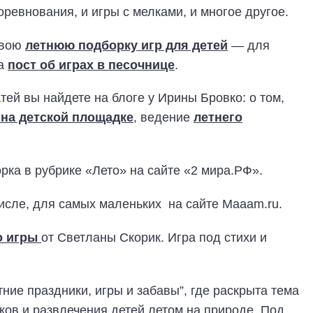
ревнования, и игры с мелками, и многое другое.
свою
летнюю подборку игр для детей
— для
ла
пост об играх в песочнице
.
ей вы найдете на блоге у Ирины Бровко: о том,
 на детской площадке
, ведение
летнего
ка в рубрике «Лето» на сайте «2 мира.РФ».
числе, для самых маленьких на сайте Maaam.ru.
о игры
от Светланы Скорик. Игра под стихи и
ние праздники, игры и забавы”, где раскрыта тема
ков и развлечения детей летом на природе. Под