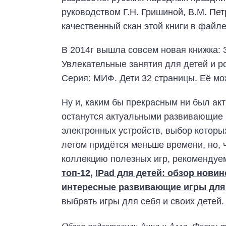
руководством Г.Н. Гришиной, В.М. Пет
качественный скан этой книги в файле
В 2014г вышла совсем новая книжка: 
Увлекательные занятия для детей и р
Серия: МИФ. Дети 32 страницы. Её мо
Ну и, каким бы прекрасным ни был акт
останутся актуальными развивающие 
электронных устройств, выбор которых
летом придётся меньше времени, но, 
коллекцию полезных игр, рекомендуе
топ-1
2
,
IPad для детей: обзор нови
интересные развивающие игры для 
выбрать игры для себя и своих детей.
Обзор подготовили Анна и Алла.
Фото:
m