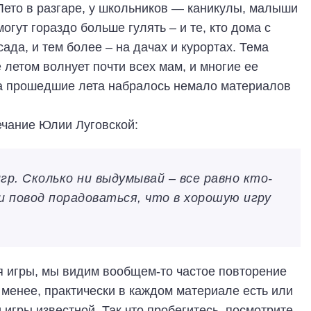
Лето в разгаре, у школьников — каникулы, малыши
могут гораздо больше гулять – и те, кто дома с
ада, и тем более – на дачах и курортах. Тема
 летом волнует почти всех мам, и многие ее
За прошедшие лета набралось немало материалов
ечание Юлии Луговской:
р. Сколько ни выдумывай – все равно кто-
и повод порадоваться, что в хорошую игру
я игры, мы видим вообщем-то частое повторение
е менее, практически в каждом материале есть или
 игры известной. Так что пробегитесь, посмотрите,