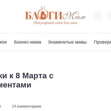
кое
Бизнес-мама
Знаменитые мамы
Провер
и к 8 Марта с
ментами
т
14 комментариев