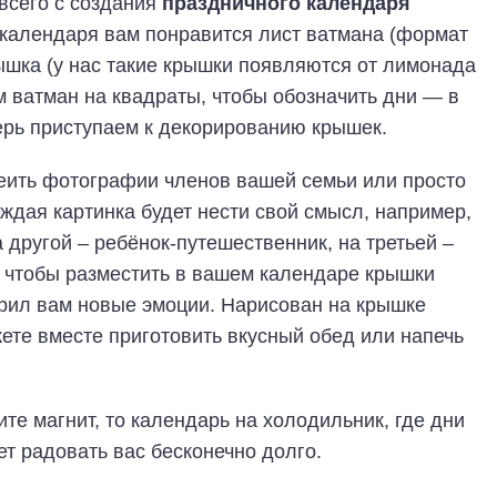
 всего с создания
праздничного календаря
о календаря вам понравится лист ватмана (формат
ышка (у нас такие крышки появляются от лимонада
м ватман на квадраты, чтобы обозначить дни — в
перь приступаем к декорированию крышек.
еить фотографии членов вашей семьи или просто
ждая картинка будет нести свой смысл, например,
 другой – ребёнок-путешественник, на третьей –
м, чтобы разместить в вашем календаре крышки
арил вам новые эмоции. Нарисован на крышке
жете вместе приготовить вкусный обед или напечь
те магнит, то календарь на холодильник, где дни
ет радовать вас бесконечно долго.