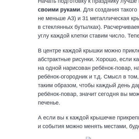
Начать подготовку к празднику лучше
своими руками
. Для создания таког
не меньше А3) и 31 металлическая кр
в стеклянных бутылках). Расчерчивае
углу каждой клетки ставим число. Те
В центре каждой крышки можно прикл
абстрактные рисунки. Хорошо, если ка
на одной нарисован ребёнок-повар, на
ребёнок-огородник и т.д. Смысл в то
таким образом, чтобы каждый день д
ребёнок-повар, значит сегодня вы мо
печенье.
А если вы к каждой крышечке прикрепи
и события можно менять местами, буд