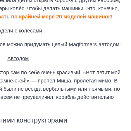
ешила детям открыть коробку с другим набором,
ары колёс, чтобы делать машинки. Это, конечно,
ать по крайней мере 20 моделей машинок!
ров можно придумать целый Magformers-автодом:
ктор сам по себе очень красивый. «Вот летит мой
камне-е-ей!» — пропел Миша, пролетая мимо. В
й были не всегда вербальными или прямыми, но
всем не преувеличил, корабль действительно
гими конструкторами