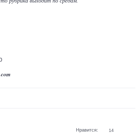
что рубрика выходит по средам.
0
x.com
Нравится:
14