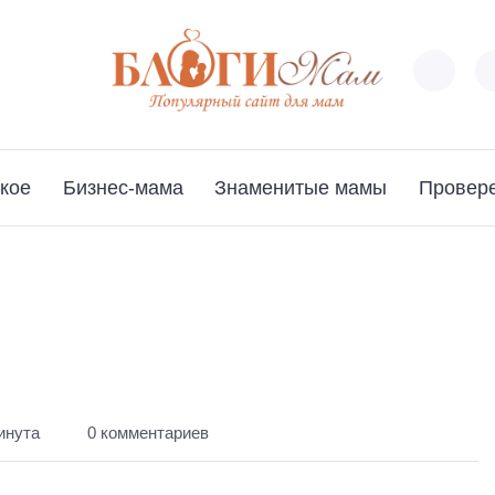
кое
Бизнес-мама
Знаменитые мамы
Провер
инута
0 комментариев